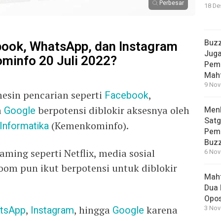
Perbesar
18 De
Buzz
ook, WhatsApp, dan Instagram
Juga
ominfo 20 Juli 2022?
Peme
Mah
9 Nov
mesin pencarian seperti
Facebook
,
a
Google
berpotensi diblokir aksesnya oleh
Men
Satg
Informatika
(Kemenkominfo).
Pemi
Buz
aming seperti Netflix, media sosial
6 Nov
oom pun ikut berpotensi untuk diblokir
Mahf
Dua 
Opos
tsApp
,
Instagram
, hingga
Google
karena
3 Nov