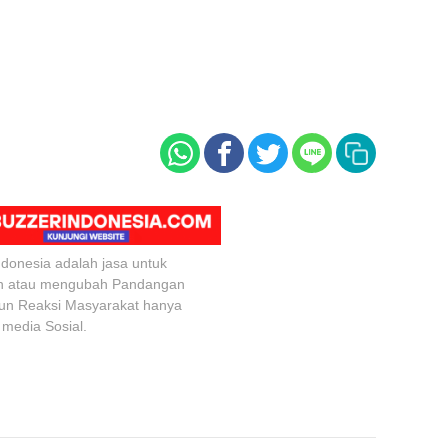
ndonesia adalah jasa untuk
n atau mengubah Pandangan
un Reaksi Masyarakat hanya
 media Sosial.