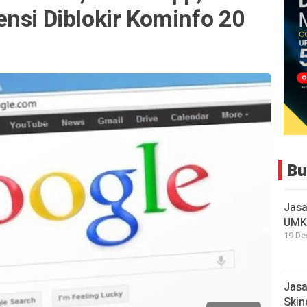
nsi Diblokir Kominfo 20
Bu
Jasa
UMKM
19 De
Jasa
Skin