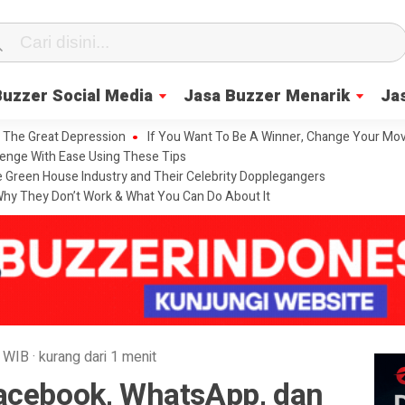
Buzzer Social Media
Jasa Buzzer Menarik
Ja
 The Great Depression
If You Want To Be A Winner, Change Your Mov
enge With Ease Using These Tips
he Green House Industry and Their Celebrity Dopplegangers
hy They Don’t Work & What You Can Do About It
WIB
·
kurang dari 1 menit
acebook, WhatsApp, dan