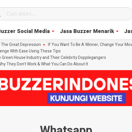
Buzzer Social Media
Jasa Buzzer Menarik
Ja
 The Great Depression
If You Want To Be A Winner, Change Your Mov
enge With Ease Using These Tips
he Green House Industry and Their Celebrity Dopplegangers
hy They Don’t Work & What You Can Do About It
Whatsapp