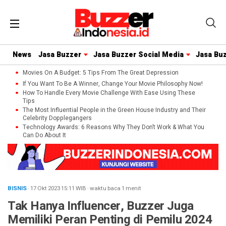
News
Jasa Buzzer
Jasa Buzzer Social Media
Jasa Bu
Movies On A Budget: 5 Tips From The Great Depression
If You Want To Be A Winner, Change Your Movie Philosophy Now!
How To Handle Every Movie Challenge With Ease Using These
Tips
The Most Influential People in the Green House Industry and Their
Celebrity Dopplegangers
Technology Awards: 6 Reasons Why They Don’t Work & What You
Can Do About It
BISNIS
· 17 Okt 2023
15:11
WIB
·
waktu baca 1 menit
Tak Hanya Influencer, Buzzer Juga
Memiliki Peran Penting di Pemilu 2024