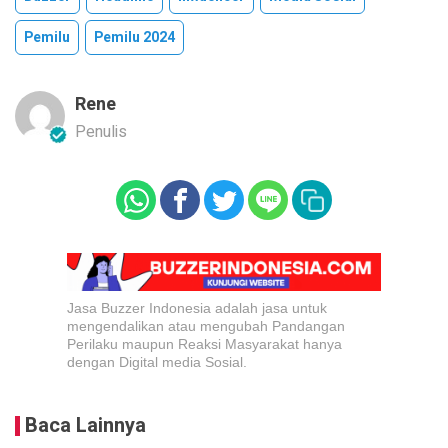
Pemilu
Pemilu 2024
Rene
Penulis
Jasa Buzzer Indonesia adalah jasa untuk
mengendalikan atau mengubah Pandangan
Perilaku maupun Reaksi Masyarakat hanya
dengan Digital media Sosial.
Baca Lainnya