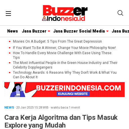
News
Jasa Buzzer
Jasa Buzzer Social Media
Jasa Bu
Movies On A Budget: 5 Tips From The Great Depression
If You Want To Be A Winner, Change Your Movie Philosophy Now!
How To Handle Every Movie Challenge With Ease Using These
Tips
The Most Influential People in the Green House Industry and Their
Celebrity Dopplegangers
Technology Awards: 6 Reasons Why They Don’t Work & What You
Can Do About It
NEWS
· 20 Jan 2025
15:28
WIB
·
waktu baca 1 menit
Cara Kerja Algoritma dan Tips Masuk
Explore yang Mudah