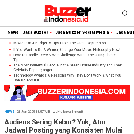
News
Jasa Buzzer
Jasa Buzzer Social Media
Jasa Bu
Movies On A Budget: 5 Tips From The Great Depression
If You Want To Be A Winner, Change Your Movie Philosophy Now!
How To Handle Every Movie Challenge With Ease Using These
Tips
The Most Influential People in the Green House Industry and Their
Celebrity Dopplegangers
Technology Awards: 6 Reasons Why They Don’t Work & What You
Can Do About It
NEWS
· 21 Jan 2025
13:57
WIB
·
waktu baca 1 menit
Audiens Sering Kabur? Yuk, Atur
Jadwal Posting yang Konsisten Mulai