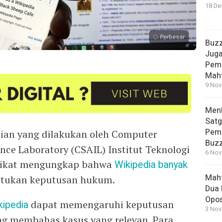
18 De
Perbesar
Buzz
Juga
Peme
Mah
9 Nov
Men
Satg
Pemi
tian yang dilakukan oleh Computer
Buz
gence Laboratory (CSAIL) Institut Teknologi
6 Nov
erikat mengungkap bahwa
Wikipedia
banyak
Mahf
ntukan keputusan hukum.
Dua 
Opos
kipedia
dapat memengaruhi keputusan
3 Nov
ang membahas kasus yang relevan. Para