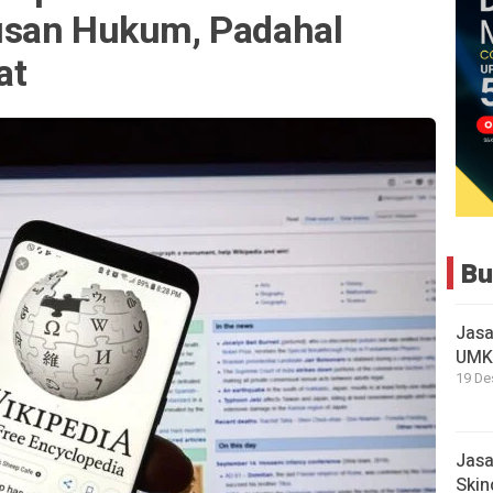
usan Hukum, Padahal
at
Bu
Jasa
UMKM
19 De
Jasa
Skin