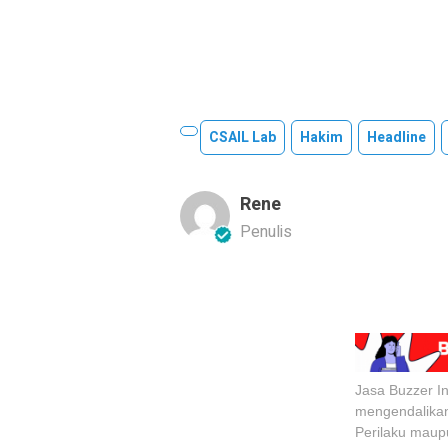
CSAIL Lab
Hakim
Headline
Rene
Penulis
Jasa Buzzer I
mengendalika
Perilaku maup