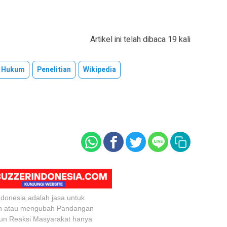
Artikel ini telah dibaca 19 kali
Hukum
Penelitian
Wikipedia
ndonesia adalah jasa untuk
n atau mengubah Pandangan
un Reaksi Masyarakat hanya