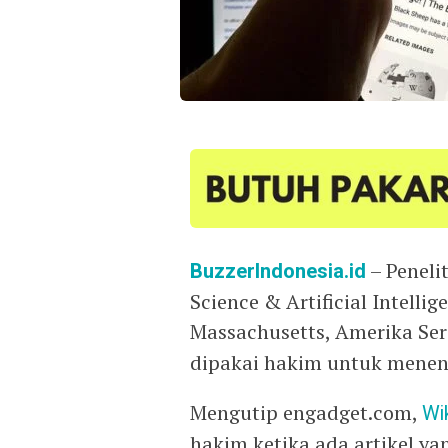
BuzzerIndonesia.id
– Peneli
Science & Artificial Intelli
Massachusetts, Amerika S
dipakai hakim untuk mene
Mengutip engadget.com,
Wi
hakim ketika ada artikel y