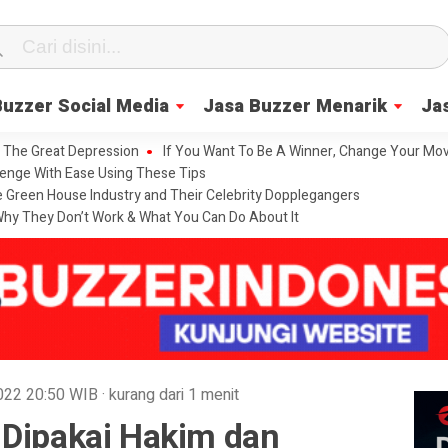
Buzzer Social Media
Jasa Buzzer Menarik
Ja
 The Great Depression
If You Want To Be A Winner, Change Your Mov
enge With Ease Using These Tips
he Green House Industry and Their Celebrity Dopplegangers
hy They Don’t Work & What You Can Do About It
2022
20:50
WIB
·
kurang dari 1 menit
 Dipakai Hakim dan