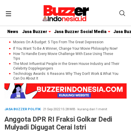
News
Jasa Buzzer
Jasa Buzzer Social Media
Jasa Bu
Movies On A Budget: 5 Tips From The Great Depression
If You Want To Be A Winner, Change Your Movie Philosophy Now!
How To Handle Every Movie Challenge With Ease Using These
Tips
The Most Influential People in the Green House Industry and Their
Celebrity Dopplegangers
Technology Awards: 6 Reasons Why They Don’t Work & What You
Can Do About It
JASA BUZZER POLITIK
· 21 Sep 2022
15:28
WIB
·
kurang dari 1 menit
Anggota DPR RI Fraksi Golkar Dedi
Mulyadi Digugat Cerai Istri