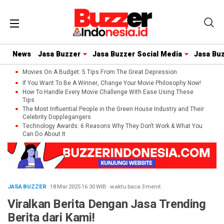
News
Jasa Buzzer
Jasa Buzzer Social Media
Jasa Bu
Movies On A Budget: 5 Tips From The Great Depression
If You Want To Be A Winner, Change Your Movie Philosophy Now!
How To Handle Every Movie Challenge With Ease Using These
Tips
The Most Influential People in the Green House Industry and Their
Celebrity Dopplegangers
Technology Awards: 6 Reasons Why They Don’t Work & What You
Can Do About It
JASA BUZZER
· 18 Mar 2025
16:30
WIB
·
waktu baca 3 menit
Viralkan Berita Dengan Jasa Trending
Berita dari Kami!