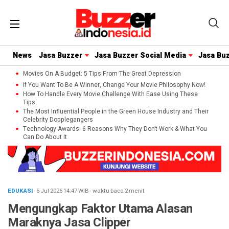
News
Jasa Buzzer
Jasa Buzzer Social Media
Jasa Bu
Movies On A Budget: 5 Tips From The Great Depression
If You Want To Be A Winner, Change Your Movie Philosophy Now!
How To Handle Every Movie Challenge With Ease Using These
Tips
The Most Influential People in the Green House Industry and Their
Celebrity Dopplegangers
Technology Awards: 6 Reasons Why They Don’t Work & What You
Can Do About It
EDUKASI
· 6 Jul 2026
14:47
WIB
·
waktu baca 2 menit
Mengungkap Faktor Utama Alasan
Maraknya Jasa Clipper