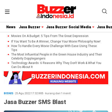
News
Jasa Buzzer
Jasa Buzzer Social Media
Jasa Bu
Movies On A Budget: 5 Tips From The Great Depression
If You Want To Be A Winner, Change Your Movie Philosophy Now!
How To Handle Every Movie Challenge With Ease Using These
Tips
The Most Influential People in the Green House Industry and Their
Celebrity Dopplegangers
Technology Awards: 6 Reasons Why They Don’t Work & What You
Can Do About It
BISNIS
· 25 Agu 2022
17:32
WIB
·
kurang dari 1 menit
Jasa Buzzer SMS Blast