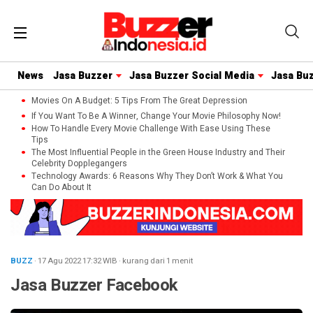
News
Jasa Buzzer
Jasa Buzzer Social Media
Jasa Bu
Movies On A Budget: 5 Tips From The Great Depression
If You Want To Be A Winner, Change Your Movie Philosophy Now!
How To Handle Every Movie Challenge With Ease Using These
Tips
The Most Influential People in the Green House Industry and Their
Celebrity Dopplegangers
Technology Awards: 6 Reasons Why They Don’t Work & What You
Can Do About It
BUZZ
· 17 Agu 2022
17:32
WIB
·
kurang dari 1 menit
Jasa Buzzer Facebook