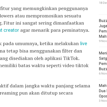
18 De
n fitur yang memungkinkan penggunanya
ollowers atau mempromosikan sesuatu
Buzz
g. Fitur ini sangat sering dimanfaatkan
Juga
t creator
agar menarik para peminatnya.
Peme
Mah
9 Nov
Tok pada umumnya, ketika melakukan
live
na tetap bisa menggunakan filter dan
Men
ng disediakan oleh aplikasi TikTok.
Satg
Pemi
emiliki batas waktu seperti video tiktok
Buz
6 Nov
 aktif dalam jangka waktu panjang selama
Mahf
Dua 
streaming pun akan ditutup secara
Opos
3 Nov