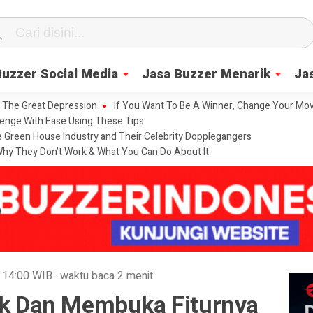
Buzzer Social Media
Jasa Buzzer Menarik
Ja
 The Great Depression
If You Want To Be A Winner, Change Your Mov
enge With Ease Using These Tips
he Green House Industry and Their Celebrity Dopplegangers
hy They Don’t Work & What You Can Do About It
4
14:00
WIB
·
waktu baca 2 menit
Tok Dan Membuka Fiturnya