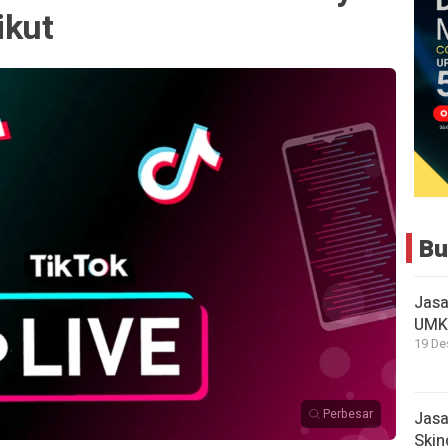
ikut
Bu
Jasa
UMKM
19 De
Perbesar
Jasa
Skin