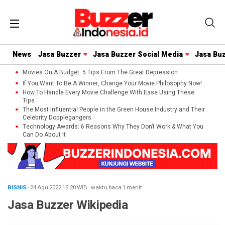
News
Jasa Buzzer
Jasa Buzzer Social Media
Jasa Bu
Movies On A Budget: 5 Tips From The Great Depression
If You Want To Be A Winner, Change Your Movie Philosophy Now!
How To Handle Every Movie Challenge With Ease Using These
Tips
The Most Influential People in the Green House Industry and Their
Celebrity Dopplegangers
Technology Awards: 6 Reasons Why They Don’t Work & What You
Can Do About It
BISNIS
· 24 Agu 2022
15:20
WIB
·
waktu baca 1 menit
Jasa Buzzer Wikipedia