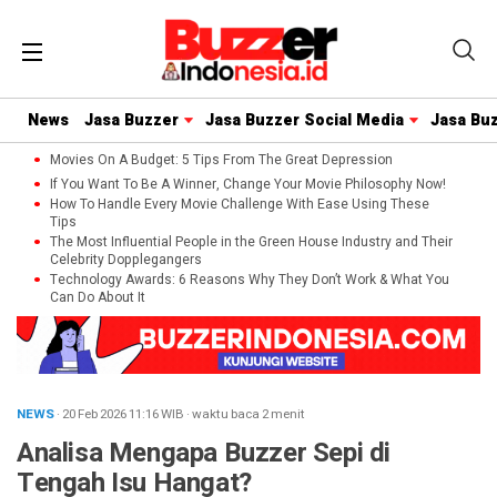
News
Jasa Buzzer
Jasa Buzzer Social Media
Jasa Bu
Movies On A Budget: 5 Tips From The Great Depression
If You Want To Be A Winner, Change Your Movie Philosophy Now!
How To Handle Every Movie Challenge With Ease Using These
Tips
The Most Influential People in the Green House Industry and Their
Celebrity Dopplegangers
Technology Awards: 6 Reasons Why They Don’t Work & What You
Can Do About It
NEWS
· 20 Feb 2026
11:16
WIB
·
waktu baca 2 menit
Analisa Mengapa Buzzer Sepi di
Tengah Isu Hangat?