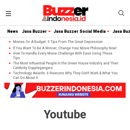
News
Jasa Buzzer
Jasa Buzzer Social Media
Jasa Bu
Movies On A Budget: 5 Tips From The Great Depression
If You Want To Be A Winner, Change Your Movie Philosophy Now!
How To Handle Every Movie Challenge With Ease Using These
Tips
The Most Influential People in the Green House Industry and Their
Celebrity Dopplegangers
Technology Awards: 6 Reasons Why They Don’t Work & What You
Can Do About It
Youtube