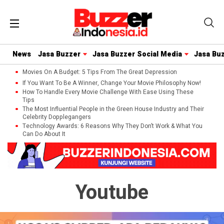
News
Jasa Buzzer
Jasa Buzzer Social Media
Jasa Bu
Movies On A Budget: 5 Tips From The Great Depression
If You Want To Be A Winner, Change Your Movie Philosophy Now!
How To Handle Every Movie Challenge With Ease Using These
Tips
The Most Influential People in the Green House Industry and Their
Celebrity Dopplegangers
Technology Awards: 6 Reasons Why They Don’t Work & What You
Can Do About It
Youtube